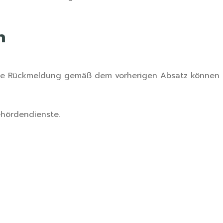
n
ine Rückmeldung gemäß dem vorherigen Absatz können S
ehördendienste.