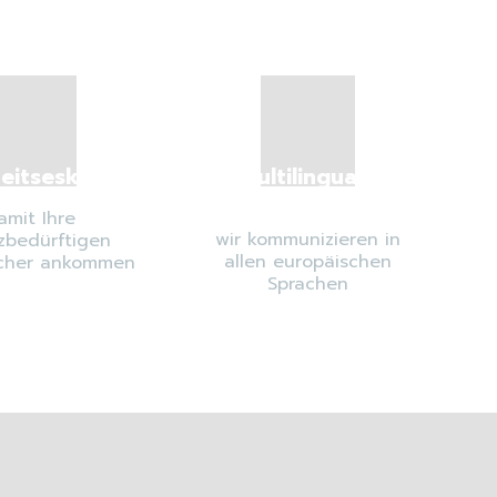
heitseskorten
Multilinguale
Verfügbarkeit
amit Ihre
wir kommunizieren in
zbedürftigen
allen europäischen
icher ankommen
Sprachen