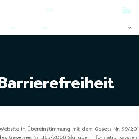
0 465 522 622
info@cp-overwatch.cz
Vyhledává
ngen
Über uns
Partner
Kontakt
Barrierefreiheit
er Website in Übereinstimmung mit dem Gesetz Nr. 99/201
 Gesetzes Nr. 365/2000 Slg. über Informationssysteme