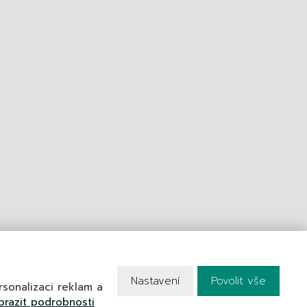
VYTVOŘILA
Nastavení
Povolit vše
sonalizaci reklam a
brazit podrobnosti